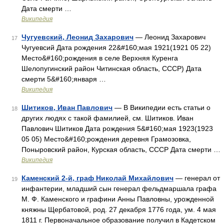
Дата смерти …
Википедия
Чугуевский, Леонид Захарович
— Леонид Захарович
17
Чугуевсий Дата рождения 22&#160;мая 1921(1921 05 22)
Место&#160;рождения в селе Верхняя Куренга
Шелопугинский район Читинская область, СССР) Дата
смерти 5&#160;января …
Википедия
Шитиков, Иван Павлович
— В Википедии есть статьи о
18
других людях с такой фамилией, см. Шитиков. Иван
Павлович Шитиков Дата рождения 5&#160;мая 1923(1923
05 05) Место&#160;рождения деревня Грамозовка,
Поныровский район, Курская область, СССР Дата смерти …
Википедия
Каменский 2-й, граф Николай Михайлович
— генерал от
19
инфантерии, младший сын генерал фельдмаршала графа
М. Ф. Каменского и графини Анны Павловны, урожденной
княжны Щербатовой, род. 27 декабря 1776 года, ум. 4 мая
1811 г. Первоначальное образование получил в Кадетском