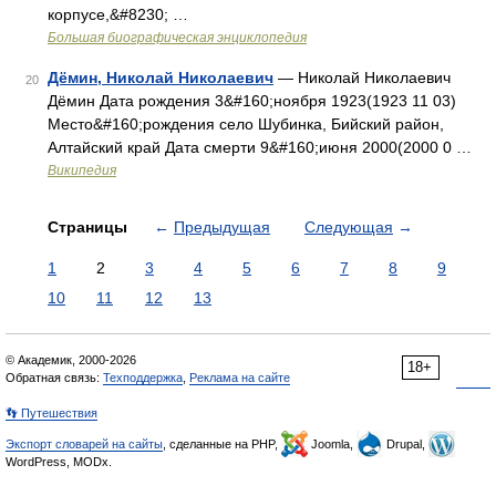
корпусе,&#8230; …
Большая биографическая энциклопедия
Дёмин, Николай Николаевич
— Николай Николаевич
20
Дёмин Дата рождения 3&#160;ноября 1923(1923 11 03)
Место&#160;рождения село Шубинка, Бийский район,
Алтайский край Дата смерти 9&#160;июня 2000(2000 0 …
Википедия
Страницы
←
Предыдущая
Следующая
→
1
2
3
4
5
6
7
8
9
10
11
12
13
© Академик, 2000-2026
18+
Обратная связь:
Техподдержка
,
Реклама на сайте
👣 Путешествия
Экспорт словарей на сайты
, сделанные на PHP,
Joomla,
Drupal,
WordPress, MODx.