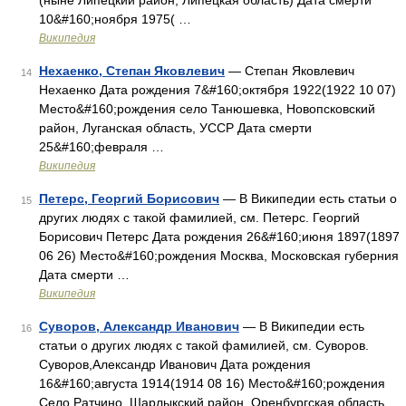
(ныне Липецкий район, Липецкая область) Дата смерти
10&#160;ноября 1975( …
Википедия
Нехаенко, Степан Яковлевич
— Степан Яковлевич
14
Нехаенко Дата рождения 7&#160;октября 1922(1922 10 07)
Место&#160;рождения село Танюшевка, Новопсковский
район, Луганская область, УССР Дата смерти
25&#160;февраля …
Википедия
Петерс, Георгий Борисович
— В Википедии есть статьи о
15
других людях с такой фамилией, см. Петерс. Георгий
Борисович Петерс Дата рождения 26&#160;июня 1897(1897
06 26) Место&#160;рождения Москва, Московская губерния
Дата смерти …
Википедия
Суворов, Александр Иванович
— В Википедии есть
16
статьи о других людях с такой фамилией, см. Суворов.
Суворов,Александр Иванович Дата рождения
16&#160;августа 1914(1914 08 16) Место&#160;рождения
Село Ратчино, Шарлыкский район, Оренбургская область